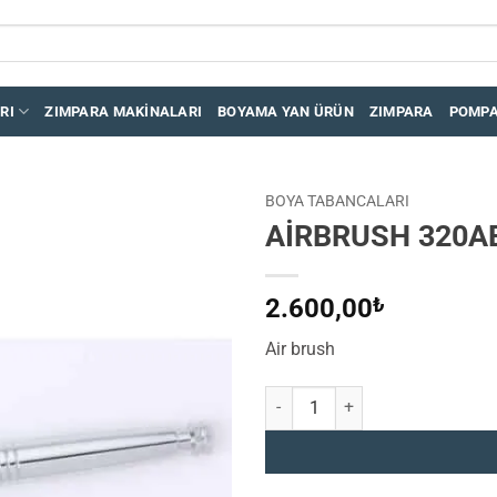
RI
ZIMPARA MAKINALARI
BOYAMA YAN ÜRÜN
ZIMPARA
POMP
BOYA TABANCALARI
AİRBRUSH 320A
İstek
Listeme
Ekle
2.600,00
₺
Air brush
AİRBRUSH 320AB 0.3MM adet