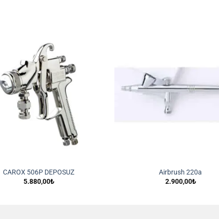
İstek
Listeme
Ekle
CAROX 506P DEPOSUZ
Airbrush 220a
5.880,00
₺
2.900,00
₺