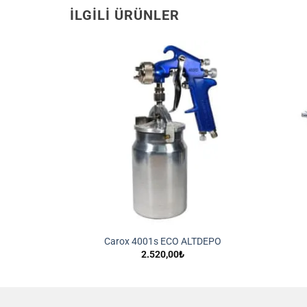
İLGILI ÜRÜNLER
İstek
İstek
Listeme
Listeme
Ekle
Ekle
EPO
Carox 4001s ECO ALTDEPO
2.520,00
₺