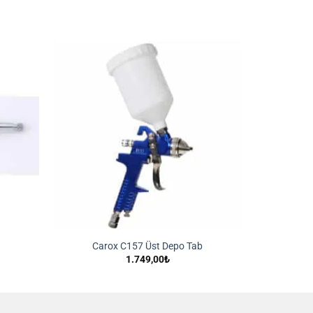
İstek
İstek
Listeme
Listeme
Ekle
Ekle
Carox C157 Üst Depo Tab
1.749,00
₺