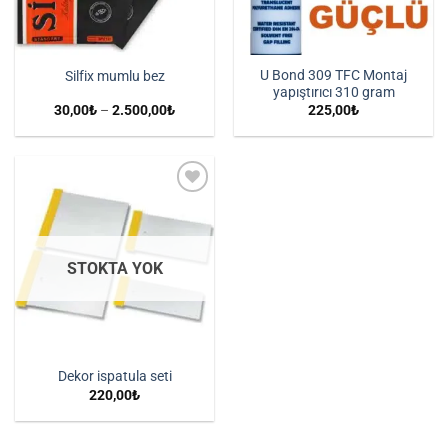
U Bond 309 TFC Montaj
Silfix mumlu bez
yapıştırıcı 310 gram
Fiyat
30,00
₺
–
2.500,00
₺
225,00
₺
aralığı:
30,00₺
-
2.500,00₺
İstek
Listeme
Ekle
STOKTA YOK
Dekor ispatula seti
220,00
₺