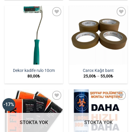
İstek
İstek
Listeme
Listeme
Ekle
Ekle
Dekor kadife rulo 10cm
Carox Kağıt bant
Fiyat
80,00
₺
25,00
₺
–
55,00
₺
aralığı:
25,00₺
-
55,00₺
-17%
İstek
İstek
Listeme
Listeme
Ekle
Ekle
STOKTA YOK
STOKTA YOK