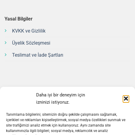
Yasal Bilgiler
KVKK ve Gizlilik
Üyelik Sözleşmesi
Teslimat ve İade Şartları
Bültene Üye Olun
Daha iyi bir deneyim için
izninizi istiyoruz.
Ürünlerimiz hakkında gelişmeler ve kampanyalardan
haberdar olmak için bültene üye olun.
Tanımlama bilgilerini; sitemizin doğru şekilde çalışmasını sağlamak,
içerikleri ve reklamları kişiselleştirmek, sosyal medya özellikleri sunmak ve
site trafiğimizi analiz etmek için kullanıyoruz. Aynı zamanda site
E-posta Adresi
*
kullanımınızla ilgili bilgileri; sosyal medya, reklamcılık ve analiz