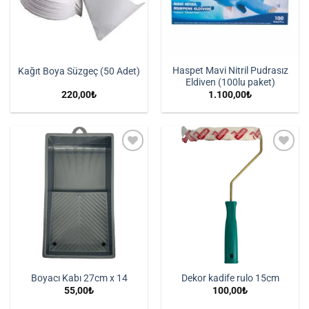
Haspet Mavi Nitril Pudrasız
Kağıt Boya Süzgeç (50 Adet)
Eldiven (100lu paket)
220,00
₺
1.100,00
₺
İstek
İstek
Listeme
Listeme
Ekle
Ekle
Boyacı Kabı 27cm x 14
Dekor kadife rulo 15cm
55,00
₺
100,00
₺