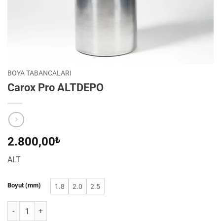
BOYA TABANCALARI
Carox Pro ALTDEPO
2.800,00
₺
ALT
Boyut (mm)
1.8
2.0
2.5
Carox Pro ALTDEPO adet