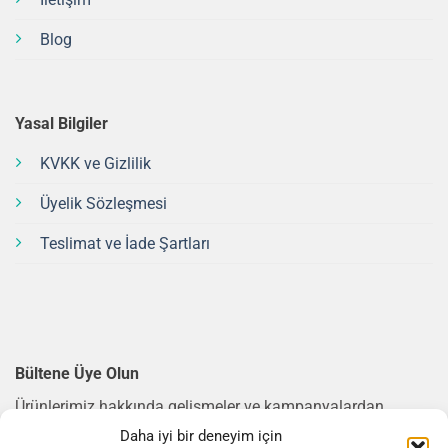
Blog
Yasal Bilgiler
KVKK ve Gizlilik
Üyelik Sözleşmesi
Teslimat ve İade Şartları
Bültene Üye Olun
Ürünlerimiz hakkında gelişmeler ve kampanyalardan
haberdar olmak için bültene üye olun.
Daha iyi bir deneyim için