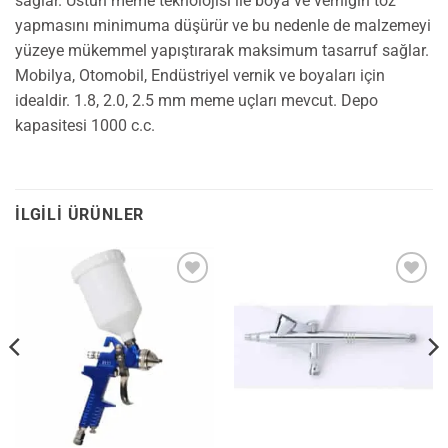
sağlar. Üstün meme teknolojisi ile boya ve verniğin toz
yapmasını minimuma düşürür ve bu nedenle de malzemeyi
yüzeye mükemmel yapıştırarak maksimum tasarruf sağlar.
Mobilya, Otomobil, Endüstriyel vernik ve boyaları için
idealdir. 1.8, 2.0, 2.5 mm meme uçları mevcut. Depo
kapasitesi 1000 c.c.
İLGILI ÜRÜNLER
İstek
İstek
Listeme
Listeme
Ekle
Ekle