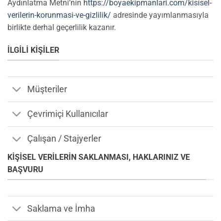
Aydınlatma Metni’nin
https://boyaekipmanlari.com/kisisel-
verilerin-korunmasi-ve-gizlilik/
adresinde yayımlanmasıyla
birlikte derhal geçerlilik kazanır.
İLGILI KIŞILER
Müşteriler
Çevrimiçi Kullanıcılar
Çalışan / Stajyerler
KIŞISEL VERILERIN SAKLANMASI, HAKLARINIZ VE
BAŞVURU
Saklama ve İmha