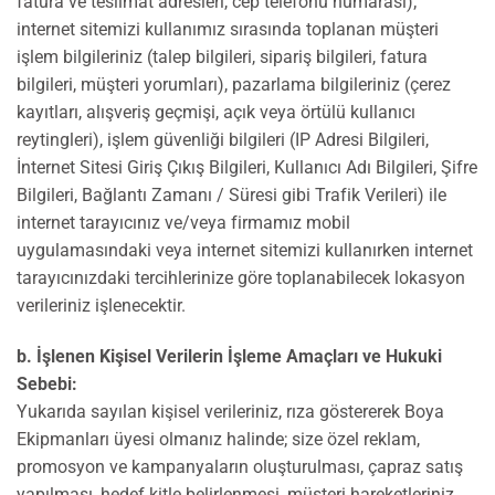
fatura ve teslimat adresleri, cep telefonu numarası);
internet sitemizi kullanımız sırasında toplanan müşteri
işlem bilgileriniz (talep bilgileri, sipariş bilgileri, fatura
bilgileri, müşteri yorumları), pazarlama bilgileriniz (çerez
kayıtları, alışveriş geçmişi, açık veya örtülü kullanıcı
reytingleri), işlem güvenliği bilgileri (IP Adresi Bilgileri,
İnternet Sitesi Giriş Çıkış Bilgileri, Kullanıcı Adı Bilgileri, Şifre
Bilgileri, Bağlantı Zamanı / Süresi gibi Trafik Verileri) ile
internet tarayıcınız ve/veya firmamız mobil
uygulamasındaki veya internet sitemizi kullanırken internet
tarayıcınızdaki tercihlerinize göre toplanabilecek lokasyon
verileriniz işlenecektir.
b. İşlenen Kişisel Verilerin İşleme Amaçları ve Hukuki
Sebebi:
Yukarıda sayılan kişisel verileriniz, rıza göstererek Boya
Ekipmanları üyesi olmanız halinde; size özel reklam,
promosyon ve kampanyaların oluşturulması, çapraz satış
yapılması, hedef kitle belirlenmesi, müşteri hareketleriniz