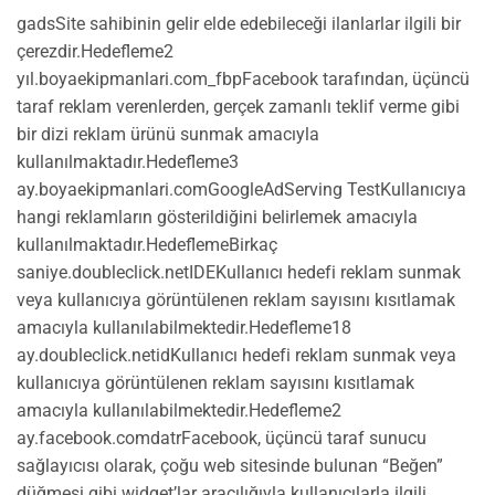
gadsSite sahibinin gelir elde edebileceği ilanlarlar ilgili bir
çerezdir.Hedefleme2
yıl.boyaekipmanlari.com_fbpFacebook tarafından, üçüncü
taraf reklam verenlerden, gerçek zamanlı teklif verme gibi
bir dizi reklam ürünü sunmak amacıyla
kullanılmaktadır.Hedefleme3
ay.boyaekipmanlari.comGoogleAdServing TestKullanıcıya
hangi reklamların gösterildiğini belirlemek amacıyla
kullanılmaktadır.HedeflemeBirkaç
saniye.doubleclick.netIDEKullanıcı hedefi reklam sunmak
veya kullanıcıya görüntülenen reklam sayısını kısıtlamak
amacıyla kullanılabilmektedir.Hedefleme18
ay.doubleclick.netidKullanıcı hedefi reklam sunmak veya
kullanıcıya görüntülenen reklam sayısını kısıtlamak
amacıyla kullanılabilmektedir.Hedefleme2
ay.facebook.comdatrFacebook, üçüncü taraf sunucu
sağlayıcısı olarak, çoğu web sitesinde bulunan “Beğen”
düğmesi gibi widget’lar aracılığıyla kullanıcılarla ilgili