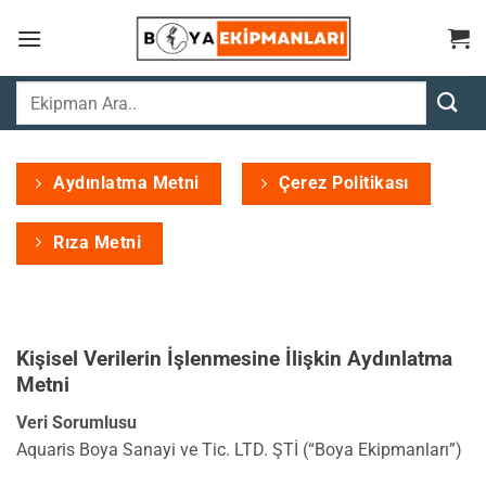
İçeriğe
atla
Ara:
Aydınlatma Metni
Çerez Politikası
Rıza Metni
Kişisel Verilerin İşlenmesine İlişkin Aydınlatma
Metni
Veri Sorumlusu
Aquaris Boya Sanayi ve Tic. LTD. ŞTİ (“Boya Ekipmanları”)