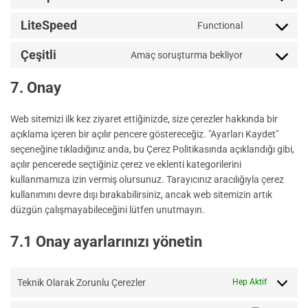
protect
sourcebuster
to
LiteSpeed
Functional
js
service
Consent
complianz
to
Çeşitli
Amaç soruşturma bekliyor
service
Consent
litespeed
to
7. Onay
service
Çeşitli
Web sitemizi ilk kez ziyaret ettiğinizde, size çerezler hakkında bir
açıklama içeren bir açılır pencere göstereceğiz. "Ayarları Kaydet"
seçeneğine tıkladığınız anda, bu Çerez Politikasında açıklandığı gibi,
açılır pencerede seçtiğiniz çerez ve eklenti kategorilerini
kullanmamıza izin vermiş olursunuz. Tarayıcınız aracılığıyla çerez
kullanımını devre dışı bırakabilirsiniz, ancak web sitemizin artık
düzgün çalışmayabileceğini lütfen unutmayın.
7.1 Onay ayarlarınızı yönetin
Teknik Olarak Zorunlu Çerezler
Hep Aktif