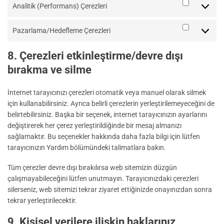
Analitik (Performans) Çerezleri
Analitik
(Performa
Çerezleri
Pazarlama/Hedefleme Çerezleri
Pazarlam
Çerezleri
8. Çerezleri etkinleştirme/devre dışı
bırakma ve silme
İnternet tarayıcınızı çerezleri otomatik veya manuel olarak silmek
için kullanabilirsiniz. Ayrıca belirli çerezlerin yerleştirilemeyeceğini de
belirtebilirsiniz. Başka bir seçenek, internet tarayıcınızın ayarlarını
değiştirerek her çerez yerleştirildiğinde bir mesaj almanızı
sağlamaktır. Bu seçenekler hakkında daha fazla bilgi için lütfen
tarayıcınızın Yardım bölümündeki talimatlara bakın.
Tüm çerezler devre dışı bırakılırsa web sitemizin düzgün
çalışmayabileceğini lütfen unutmayın. Tarayıcınızdaki çerezleri
silerseniz, web sitemizi tekrar ziyaret ettiğinizde onayınızdan sonra
tekrar yerleştirilecektir.
9. Kişisel verilere ilişkin haklarınız