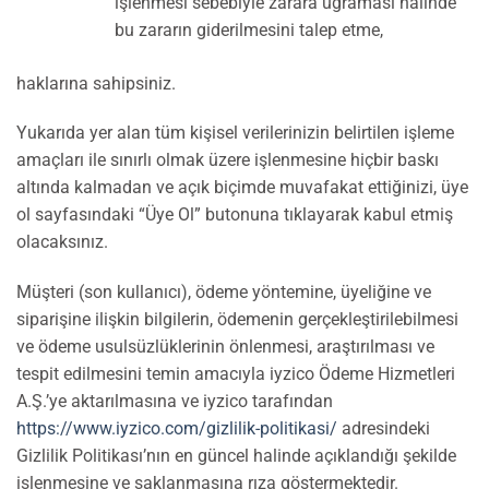
işlenmesi sebebiyle zarara uğraması halinde
bu zararın giderilmesini talep etme,
haklarına sahipsiniz.
Yukarıda yer alan tüm kişisel verilerinizin belirtilen işleme
amaçları ile sınırlı olmak üzere işlenmesine hiçbir baskı
altında kalmadan ve açık biçimde muvafakat ettiğinizi, üye
ol sayfasındaki “Üye Ol” butonuna tıklayarak kabul etmiş
olacaksınız.
Müşteri (son kullanıcı), ödeme yöntemine, üyeliğine ve
siparişine ilişkin bilgilerin, ödemenin gerçekleştirilebilmesi
ve ödeme usulsüzlüklerinin önlenmesi, araştırılması ve
tespit edilmesini temin amacıyla iyzico Ödeme Hizmetleri
A.Ş.’ye aktarılmasına ve iyzico tarafından
https://www.iyzico.com/gizlilik-politikasi/
adresindeki
Gizlilik Politikası’nın en güncel halinde açıklandığı şekilde
işlenmesine ve saklanmasına rıza göstermektedir.