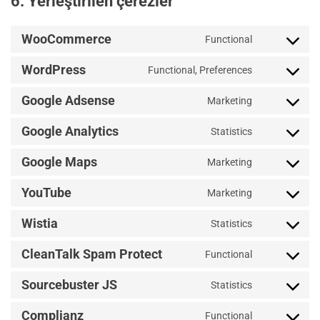
6. Yerleştirilen çerezler
WooCommerce
Functional
Consent
to
WordPress
Functional, Preferences
service
Consent
woocommerc
to
Google Adsense
Marketing
service
Consent
wordpress
to
Google Analytics
Statistics
service
Consent
google-
to
Google Maps
Marketing
adsense
service
Consent
google-
to
YouTube
Marketing
analytics
service
Consent
google-
to
Wistia
Statistics
maps
service
Consent
youtube
to
CleanTalk Spam Protect
Functional
service
Consent
wistia
to
Sourcebuster JS
Statistics
service
Consent
cleantalk-
to
Complianz
Functional
spam-
service
Consent