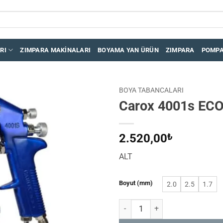
RI
ZIMPARA MAKINALARI
BOYAMA YAN ÜRÜN
ZIMPARA
POMP
BOYA TABANCALARI
Carox 4001s EC
İstek
Listeme
Ekle
2.520,00
₺
ALT
Boyut (mm)
2.0
2.5
1.7
Carox 4001s ECO ALTDEPO adet