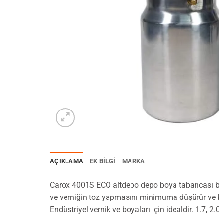
AÇIKLAMA
EK BILGI
MARKA
Carox 4001S ECO altdepo depo boya tabancası bo
ve verniğin toz yapmasını minimuma düşürür ve
Endüstriyel vernik ve boyaları için idealdir. 1.7,