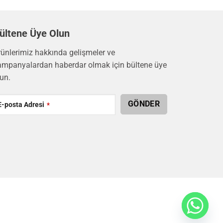
ültene Üye Olun
rünlerimiz hakkında gelişmeler ve
ampanyalardan haberdar olmak için bültene üye
un.
ntact
GÖNDER
E-posta Adresi
*
ail
*