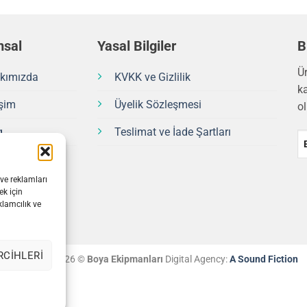
sal
Yasal Bilgiler
B
Ü
kımızda
KVKK ve Gizlilik
k
işim
Üyelik Sözleşmesi
ol
g
Teslimat ve İade Şartları
Co
Em
 ve reklamları
ek için
klamcılık ve
RCIHLERI
Copyright 2026 ©
Boya Ekipmanları
Digital Agency:
A Sound Fiction