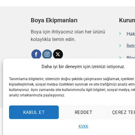
Boya Ekipmanları
Kurum
Boya için ihtiyacınız olan her ürünü
Hak
kolaylıkla temin edin.
İlet
Blo
Daha iyi bir deneyim için izninizi istiyoruz.
info@boyaekipmanlari.com
Tanımlama bilgilerini; sitemizin doğru şekilde çalışmasını sağlamak, içerikleri
kişiselleştirmek, sosyal medya özellikleri sunmak ve site trafiğimizi analiz etm
kullanıyoruz. Aynı zamanda site kullanımınızla ilgili bilgileri; sosyal medya, re
analiz ortaklarımızla paylaşıyoruz.
KABUL ET
REDDET
ÇEREZ TE
KVKK