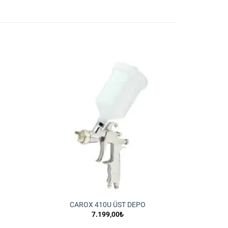
İstek
İstek
Listeme
Listeme
Ekle
Ekle
CAROX 410U ÜST DEPO
7.199,00
₺