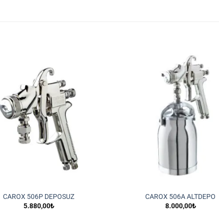
İstek
Listeme
Ekle
CAROX 506P DEPOSUZ
CAROX 506A ALTDEPO
5.880,00
₺
8.000,00
₺