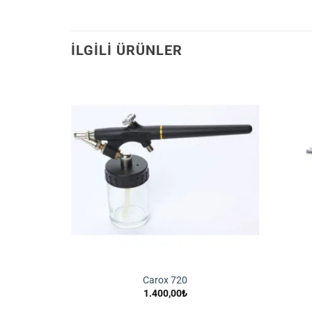
İLGILI ÜRÜNLER
İstek
İstek
Listeme
Listeme
Ekle
Ekle
Carox 720
1.400,00
₺