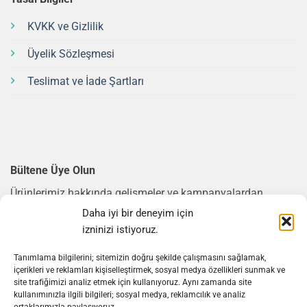
KVKK ve Gizlilik
Üyelik Sözleşmesi
Teslimat ve İade Şartları
Bültene Üye Olun
Ürünlerimiz hakkında gelişmeler ve kampanyalardan
haberdar olmak için bültene üye olun.
Daha iyi bir deneyim için
izninizi istiyoruz.
E-posta Adresi
*
Tanımlama bilgilerini; sitemizin doğru şekilde çalışmasını sağlamak,
içerikleri ve reklamları kişiselleştirmek, sosyal medya özellikleri sunmak ve
site trafiğimizi analiz etmek için kullanıyoruz. Aynı zamanda site
GÖNDER
kullanımınızla ilgili bilgileri; sosyal medya, reklamcılık ve analiz