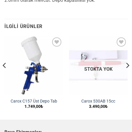
2.0mm olarak mevcut. Depo kapasitesi yok.
İLGILI ÜRÜNLER
İstek
İstek
Listeme
Listeme
Ekle
Ekle
STOKTA YOK
Carox C157 Üst Depo Tab
Carox 530AB 15cc
1.749,00
₺
3.490,00
₺