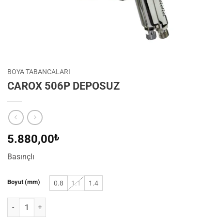
BOYA TABANCALARI
CAROX 506P DEPOSUZ
5.880,00
₺
Basınçlı
Boyut (mm)
0.8
1.1
1.4
CAROX 506P DEPOSUZ adet