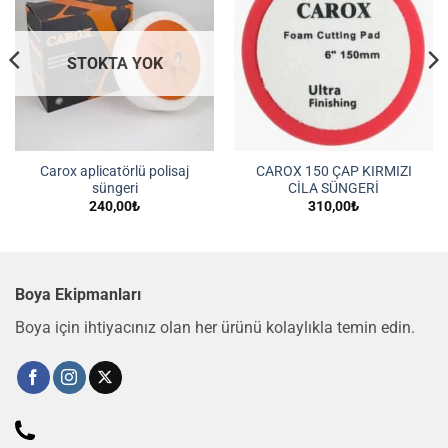
İstek
İstek
Listeme
Listeme
Ekle
Ekle
STOKTA YOK
Carox aplicatörlü polisaj
CAROX 150 ÇAP KIRMIZI
süngeri
CİLA SÜNGERİ
240,00
₺
310,00
₺
Boya Ekipmanları
Boya için ihtiyacınız olan her ürünü kolaylıkla temin edin.