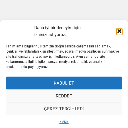
Bültene Üye Olun
Daha iyi bir deneyim için
izninizi istiyoruz.
Ürünlerimiz hakkında gelişmeler ve kampanyalardan
haberdar olmak için bültene üye olun.
Tanımlama bilgilerini; sitemizin doğru şekilde çalışmasını sağlamak,
içerikleri ve reklamları kişiselleştirmek, sosyal medya özellikleri sunmak ve
site trafiğimizi analiz etmek için kullanıyoruz. Aynı zamanda site
E-posta Adresi
*
kullanımınızla ilgili bilgileri; sosyal medya, reklamcılık ve analiz
ortaklarımızla paylaşıyoruz.
GÖNDER
KABUL ET
Company
REDDET
Name
*
ÇEREZ TERCIHLERI
Copyright 2026 ©
Boya Ekipmanları
Digital Agency:
A Sound
KVKK
Fiction