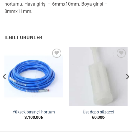
hortumu. Hava girişi – 6mmx10mm. Boya girişi –
8mmx11mm.
İLGILI ÜRÜNLER
İstek
İstek
Listeme
Listeme
Ekle
Ekle
Yüksek basınçlı hortum
Üst depo süzgeçi
3.100,00
₺
60,00
₺