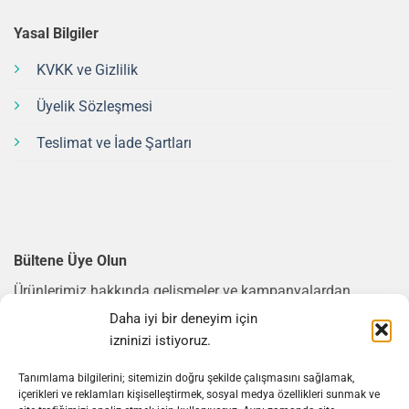
Yasal Bilgiler
KVKK ve Gizlilik
Üyelik Sözleşmesi
Teslimat ve İade Şartları
Bültene Üye Olun
Ürünlerimiz hakkında gelişmeler ve kampanyalardan
haberdar olmak için bültene üye olun.
Daha iyi bir deneyim için
izninizi istiyoruz.
E-posta Adresi
*
Tanımlama bilgilerini; sitemizin doğru şekilde çalışmasını sağlamak,
içerikleri ve reklamları kişiselleştirmek, sosyal medya özellikleri sunmak ve